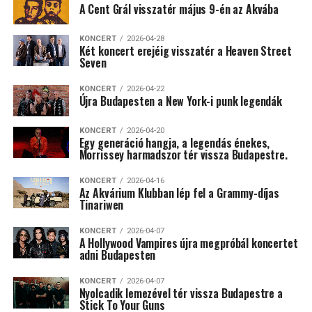
A Cent Grál visszatér május 9-én az Akvába
KONCERT
2026-04-28
Két koncert erejéig visszatér a Heaven Street
Seven
KONCERT
2026-04-22
Újra Budapesten a New York-i punk legendák
KONCERT
2026-04-20
Egy generáció hangja, a legendás énekes,
Morrissey harmadszor tér vissza Budapestre.
KONCERT
2026-04-16
Az Akvárium Klubban lép fel a Grammy-díjas
Tinariwen
KONCERT
2026-04-07
A Hollywood Vampires újra megpróbál koncertet
adni Budapesten
KONCERT
2026-04-07
Nyolcadik lemezével tér vissza Budapestre a
Stick To Your Guns