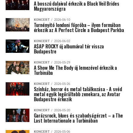
A bosszú dalaival érkezik a Black Veil Brides
Magyarországra
KONCERT
2026-06-10
Turnényitó londoni főpróba – ilyen formában
érkezik az A Perfect Circle a Budapest Parkba
KONCERT
2026-06-02
A$AP ROCKY új albumával tér vissza
Budapestre
KONCERT
2026-05-29
A Show Me The Body új lemezével érkezik a
Turbinába
KONCERT
2026-05-26
Színház, horror és metal találkozása - A svéd
metal egyik legőrültebb zenekara, az Avatar
Budapestre érkezik
KONCERT
2026-05-20
Garázsrock, blues és szabadságérzet – a The
Last Internationale a Turbinában
KONCERT
2026-05-06