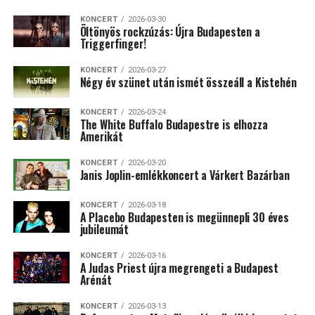
KONCERT
2026-03-30
Öltönyös rockzúzás: Újra Budapesten a
Triggerfinger!
KONCERT
2026-03-27
Négy év szünet után ismét összeáll a Kistehén
KONCERT
2026-03-24
The White Buffalo Budapestre is elhozza
Amerikát
KONCERT
2026-03-20
Janis Joplin-emlékkoncert a Várkert Bazárban
KONCERT
2026-03-18
A Placebo Budapesten is megünnepli 30 éves
jubileumát
KONCERT
2026-03-16
A Judas Priest újra megrengeti a Budapest
Arénát
KONCERT
2026-03-13