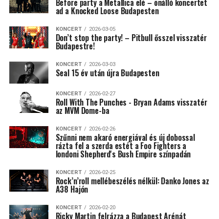
Before party a Metallica elé – önálló koncertet
ad a Knocked Loose Budapesten
KONCERT
2026-03-05
Don’t stop the party! – Pitbull ősszel visszatér
Budapestre!
KONCERT
2026-03-03
Seal 15 év után újra Budapesten
KONCERT
2026-02-27
Roll With The Punches - Bryan Adams visszatér
az MVM Dome-ba
KONCERT
2026-02-26
Szűnni nem akaró energiával és új dobossal
rázta fel a szerda estét a Foo Fighters a
londoni Shepherd's Bush Empire színpadán
KONCERT
2026-02-25
Rock’n’roll mellébeszélés nélkül: Danko Jones az
A38 Hajón
KONCERT
2026-02-20
Ricky Martin felrázza a Budapest Arénát