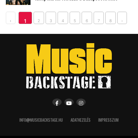
1
‹
2
3
4
5
6
7
8
›
INFO
MUSICBACKSTAGE.HU
ADATKEZELÉS
IMPRESSZUM