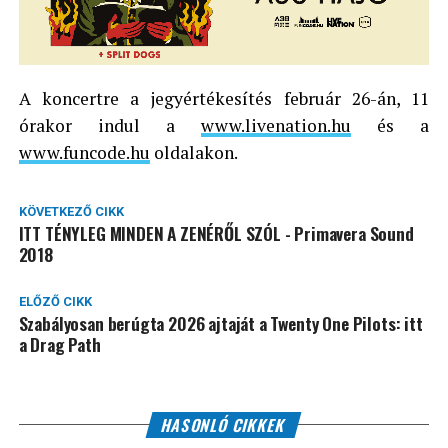
A koncertre a jegyértékesítés február 26-án, 11
órakor indul a
www.livenation.hu
és a
www.funcode.hu
oldalakon.
KÖVETKEZŐ CIKK
ITT TÉNYLEG MINDEN A ZENÉRŐL SZÓL - Primavera Sound
2018
ELŐZŐ CIKK
Szabályosan berúgta 2026 ajtaját a Twenty One Pilots: itt
a Drag Path
HASONLÓ CIKKEK