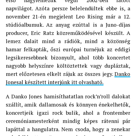
első nagylemezük végül 2002-ben látott
napvilágot. Azóta persze belelendültek ebbe is, a
november 21-én megjelent Leo Rising már a 12.
stúdióalbumuk. Az anyag ezúttal is a Juno-díjas
producer, Eric Ratz közreműködésével készült. A
lemez dalait mind a rádiók, mind a közönség
hamar felkapták, őszi európai turnéjuk az eddigi
legsikeresebbnek bizonyult, ahol több koncertet
nagyobb helyszínre költöztettek vagy dupláztak,
mert előzetesen elkelt rájuk az összes jegy.
Danko
Jonesal készített interjúnk itt olvasható.
A Danko Jones hamisíthatatlan rock’n’roll dalokat
szállít, amik dallamosak és könnyen énekelhetők,
koncertjeik igazi rock bulik, ahol a frontember
ceremóniamesterként mindig képes rátenni pár
lapáttal a hangulatra. Nem csoda, hogy a zenekar