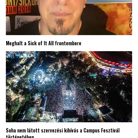
Meghalt a Sick of It All frontembere
Soha nem látott szervezési kihívás a Campus Fesztivál
történetében