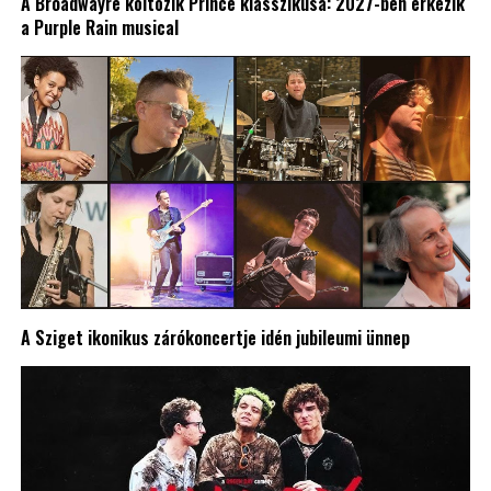
A Broadwayre költözik Prince klasszikusa: 2027-ben érkezik
a Purple Rain musical
A Sziget ikonikus zárókoncertje idén jubileumi ünnep