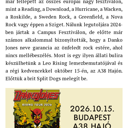
már fellépett az összes európai nagy fesztiválon,
mint a Reading, a Download, a Hurricane, a Wacken,
a Roskilde, a Sweden Rock, a Greenfield, a Nova
Rock vagy éppen a Sziget. Nálunk legutoljára 2024-
ben jártak a Campus Fesztiválon, de előtte már
számos alkalommal bizonyították, hogy a Danko
Jones neve garancia az önfeledt rock estére, ahol
nincs mellébeszélés. Most is egy ilyen állati bulira
készülhetünk a Leo Rising lemezbemutatójával és
a régi kedvencekkel október 15-én, az A38 Hajón.
Előttük a brit Split Dogs melegít be.