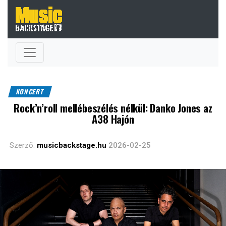
KONCERT
Rock’n’roll mellébeszélés nélkül: Danko Jones az
A38 Hajón
Szerző:
musicbackstage.hu
2026-02-25