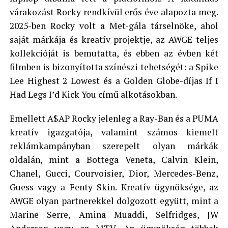
várakozást Rocky rendkívül erős éve alapozta meg.
2025-ben Rocky volt a Met-gála társelnöke, ahol
saját márkája és kreatív projektje, az AWGE teljes
kollekcióját is bemutatta, és ebben az évben két
filmben is bizonyította színészi tehetségét: a Spike
Lee Highest 2 Lowest és a Golden Globe-díjas If I
Had Legs I’d Kick You című alkotásokban.
Emellett A$AP Rocky jelenleg a Ray-Ban és a PUMA
kreatív igazgatója, valamint számos kiemelt
reklámkampányban szerepelt olyan márkák
oldalán, mint a Bottega Veneta, Calvin Klein,
Chanel, Gucci, Courvoisier, Dior, Mercedes-Benz,
Guess vagy a Fenty Skin. Kreatív ügynöksége, az
AWGE olyan partnerekkel dolgozott együtt, mint a
Marine Serre, Amina Muaddi, Selfridges, JW