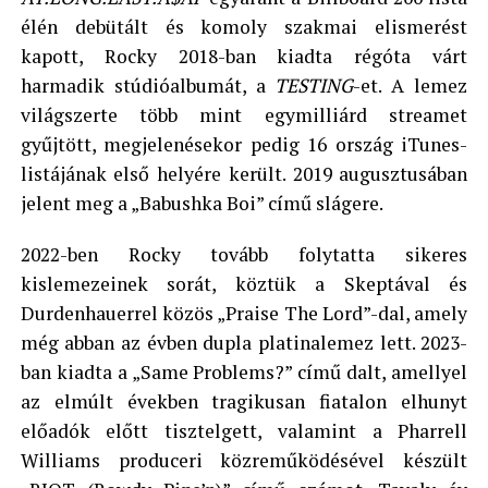
élén debütált és komoly szakmai elismerést
kapott, Rocky 2018-ban kiadta régóta várt
harmadik stúdióalbumát, a
TESTING
-et. A lemez
világszerte több mint egymilliárd streamet
gyűjtött, megjelenésekor pedig 16 ország iTunes-
listájának első helyére került. 2019 augusztusában
jelent meg a „Babushka Boi” című slágere.
2022-ben Rocky tovább folytatta sikeres
kislemezeinek sorát, köztük a Skeptával és
Durdenhauerrel közös „Praise The Lord”-dal, amely
még abban az évben dupla platinalemez lett. 2023-
ban kiadta a „Same Problems?” című dalt, amellyel
az elmúlt években tragikusan fiatalon elhunyt
előadók előtt tisztelgett, valamint a Pharrell
Williams produceri közreműködésével készült