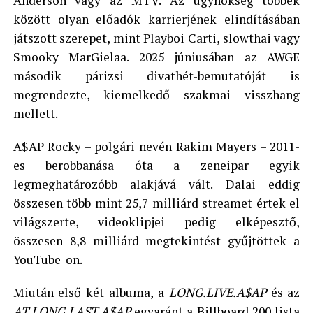
Anderson vagy az MTV. Az ügynökség többek
között olyan előadók karrierjének elindításában
játszott szerepet, mint Playboi Carti, slowthai vagy
Smooky MarGielaa. 2025 júniusában az AWGE
második párizsi divathét-bemutatóját is
megrendezte, kiemelkedő szakmai visszhang
mellett.
A$AP Rocky – polgári nevén Rakim Mayers – 2011-
es berobbanása óta a zeneipar egyik
legmeghatározóbb alakjává vált. Dalai eddig
összesen több mint 25,7 milliárd streamet értek el
világszerte, videoklipjei pedig elképesztő,
összesen 8,8 milliárd megtekintést gyűjtöttek a
YouTube-on.
Miután első két albuma, a
LONG.LIVE.A$AP
és az
AT.LONG.LAST.A$AP
egyaránt a Billboard 200 lista