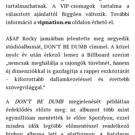
tartalmazhatnak. A VIP-csomagok tartalma a
választott ajánlattól függően változik. További
információ a
vipnation.eu
oldalon érhető el.
A$AP Rocky januárban jelentette meg negyedik
stúdióalbumát, DON’T BE DUMB címmel. A közel
nyolc év után érkező lemez a Billboard szerint
„nemcsak meghálálja a rajongók türelmét, hanem
új dimenziókkal is gazdagítja a rapper eszköztárát
– kiforrottabb dallamkezeléssel és érettebb
szövegvilággal.”
A
DON’T BE DUMB
megjelenését példátlan
érdeklődés előzte meg: az albumot több mint
egymillióan mentették le előre Spotifyon, ezzel
minden idők legtöbb előmentéssel rendelkező
hiphop albuma lett a platformon. A hatalmas