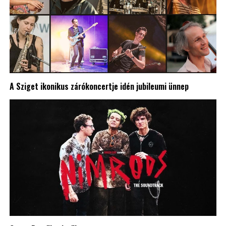
A Sziget ikonikus zárókoncertje idén jubileumi ünnep