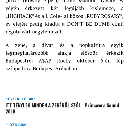
„RIOT (Rowdy Pipe’n)” című számot. Tavaly év
végén érkezett két legújabb kislemeze, a
„HIGHJACK” és a J. Cole-lal közös „RUBY ROSARY”,
év elején pedig kiadta a DON’T BE DUMB című
régóta várt nagylemezét.
A zene, a divat és a popkultúra egyik
legmeghatározóbb alakja először érkezik
Budapestre: A$AP Rocky október 5-én lép
színpadra a Budapest Arénában.
KÖVETKEZŐ CIKK
ITT TÉNYLEG MINDEN A ZENÉRŐL SZÓL - Primavera Sound
2018
ELŐZŐ CIKK