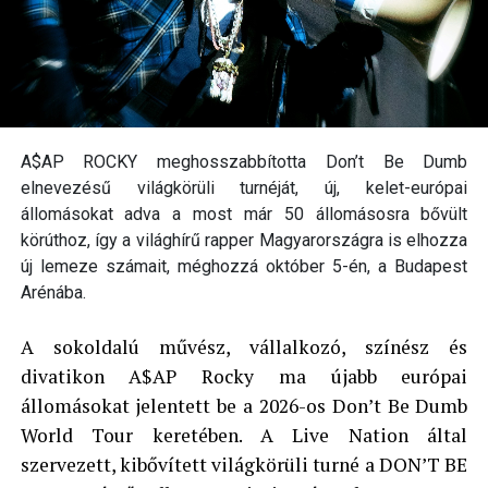
A$AP ROCKY meghosszabbította Don’t Be Dumb
elnevezésű világkörüli turnéját, új, kelet-európai
állomásokat adva a most már 50 állomásosra bővült
körúthoz, így a világhírű rapper Magyarországra is elhozza
új lemeze számait, méghozzá október 5-én, a Budapest
Arénába.
A sokoldalú művész, vállalkozó, színész és
divatikon A$AP Rocky ma újabb európai
állomásokat jelentett be a 2026-os Don’t Be Dumb
World Tour keretében. A Live Nation által
szervezett, kibővített világkörüli turné a DON’T BE