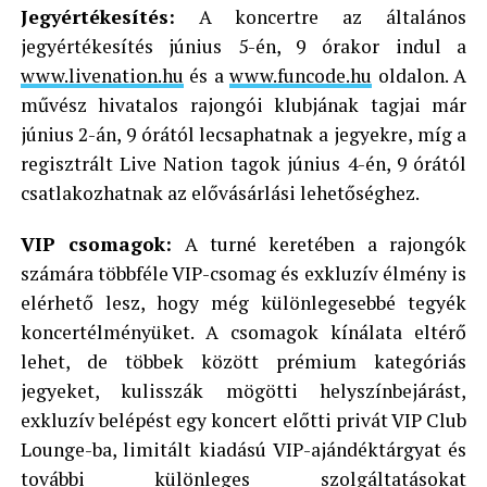
Jegyértékesítés:
A koncertre az általános
jegyértékesítés június 5-én, 9 órakor indul a
www.livenation.hu
és a
www.funcode.hu
oldalon. A
művész hivatalos rajongói klubjának tagjai már
június 2-án, 9 órától lecsaphatnak a jegyekre, míg a
regisztrált Live Nation tagok június 4-én, 9 órától
csatlakozhatnak az elővásárlási lehetőséghez.
VIP csomagok:
A turné keretében a rajongók
számára többféle VIP-csomag és exkluzív élmény is
elérhető lesz, hogy még különlegesebbé tegyék
koncertélményüket. A csomagok kínálata eltérő
lehet, de többek között prémium kategóriás
jegyeket, kulisszák mögötti helyszínbejárást,
exkluzív belépést egy koncert előtti privát VIP Club
Lounge-ba, limitált kiadású VIP-ajándéktárgyat és
további különleges szolgáltatásokat