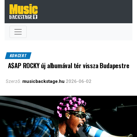
KONCERT
A$AP ROCKY új albumával tér vissza Budapestre
Szerző:
musicbackstage.hu
2026-06-02