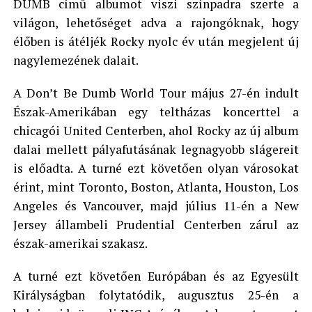
DUMB című albumot viszi színpadra szerte a
világon, lehetőséget adva a rajongóknak, hogy
élőben is átéljék Rocky nyolc év után megjelent új
nagylemezének dalait.
A Don’t Be Dumb World Tour május 27-én indult
Észak-Amerikában egy teltházas koncerttel a
chicagói United Centerben, ahol Rocky az új album
dalai mellett pályafutásának legnagyobb slágereit
is előadta. A turné ezt követően olyan városokat
érint, mint Toronto, Boston, Atlanta, Houston, Los
Angeles és Vancouver, majd július 11-én a New
Jersey állambeli Prudential Centerben zárul az
észak-amerikai szakasz.
A turné ezt követően Európában és az Egyesült
Királyságban folytatódik, augusztus 25-én a