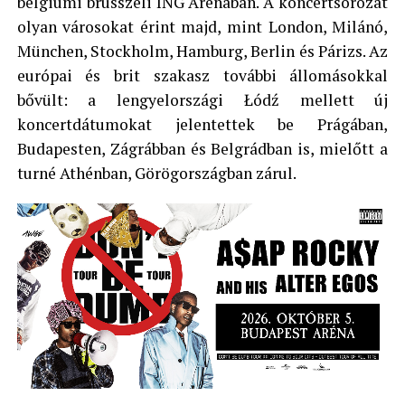
belgiumi brüsszeli ING Arénában. A koncertsorozat
olyan városokat érint majd, mint London, Milánó,
München, Stockholm, Hamburg, Berlin és Párizs. Az
európai és brit szakasz további állomásokkal
bővült: a lengyelországi Łódź mellett új
koncertdátumokat jelentettek be Prágában,
Budapesten, Zágrábban és Belgrádban is, mielőtt a
turné Athénban, Görögországban zárul.