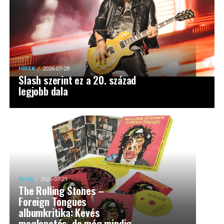
HÍREK
2026-07-28
Slash szerint ez a 20. század
legjobb dala
BLOG
2026-07-21
The Rolling Stones –
Foreign Tongues
albumkritika: Kevés
meglepetés, de még mindig