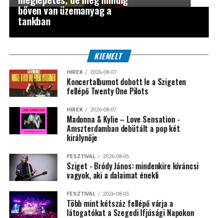
bőven van üzemanyag a
tankban
KIEMELT
HÍREK
2026-08-07
Koncertalbumot dobott le a Szigeten
fellépő Twenty One Pilots
HÍREK
2026-08-07
Madonna & Kylie – Love Sensation -
Amszterdamban debütált a pop két
királynője
FESZTIVÁL
2026-08-05
Sziget - Bródy János: mindenkire kíváncsi
vagyok, aki a dalaimat énekli
FESZTIVÁL
2026-08-05
Több mint kétszáz fellépő várja a
látogatókat a Szegedi Ifjúsági Napokon