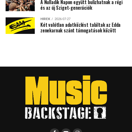
A Nulladik Napon együtt bulizhatnak a régi
és az új Sziget-generációk
HÍREK
2026-07-27
Két valótlan adatközlést találtak az Edda
zenekarnak szánt támogatások között