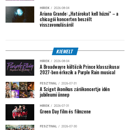
HÍREK
2026-08-04
Ariana Grande: „Határokat kell húzni” – a
chicagói koncerten beszélt
visszavonulásáról
KIEMELT
HÍREK
2026-08-04
A Broadwayre költözik Prince klasszikusa:
2027-ben érkezik a Purple Rain musical
FESZTIVÁL
2026-07-31
A Sziget ikonikus zárókoncertje idén
jubileumi ünnep
HÍREK
2026-07-31
Green Day film és filmzene
FESZTIVÁL
2026-07-30