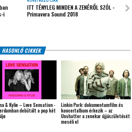
KÖVETKEZŐ CIKK
-ban
ITT TÉNYLEG MINDEN A ZENÉRŐL SZÓL -
s-i
Primavera Sound 2018
HASONLÓ CIKKEK
a & Kylie – Love Sensation -
Linkin Park: dokumentumfilm és
rdamban debütált a pop két
koncertalbum érkezik – az
nője
Unshatter a zenekar újjászületését
meséli el