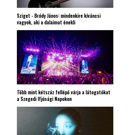
Sziget - Bródy János: mindenkire kíváncsi
vagyok, aki a dalaimat énekli
Több mint kétszáz fellépő várja a látogatókat
a Szegedi Ifjúsági Napokon