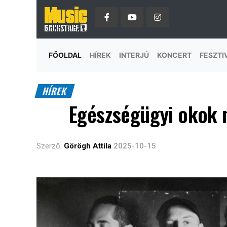
FŐOLDAL
HÍREK
INTERJÚ
KONCERT
FESZTI
HÍREK
Egészségügyi okok m
Szerző:
Görögh Attila
2025-10-15