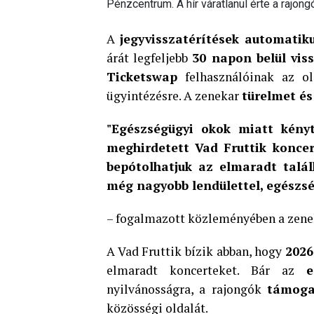
Pénzcentrum. A hír váratlanul érte a rajong
A
jegyvisszatérítések automatik
árát legfeljebb
30 napon belül viss
Ticketswap
felhasználóinak az ol
ügyintézésre. A zenekar
türelmet és
"Egészségügyi okok miatt kény
meghirdetett Vad Fruttik koncer
bepótolhatjuk az elmaradt talál
még nagyobb lendülettel, egészs
– fogalmazott közleményében a zene
A Vad Fruttik bízik abban, hogy
2026
elmaradt koncerteket. Bár az
e
nyilvánosságra, a rajongók
támoga
közösségi oldalát.