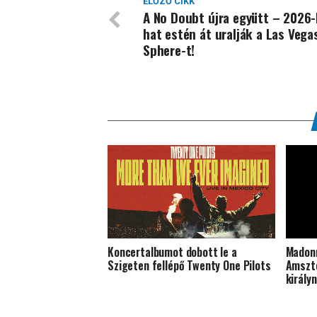
ELŐZŐ CIKK
A No Doubt újra együtt – 2026
hat estén át uralják a Las Vega
Sphere-t!
Koncertalbumot dobott le a
Madonn
Szigeten fellépő Twenty One Pilots
Amszte
király