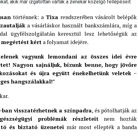
ókat, akik már izgatottan várták a zenekar közelgő fellépéseit.
usan
történnek: a
Tixa
rendszerében vásárolt belépők
zautalják
a vásárláskor használt bankszámlára, míg a
dal ügyfélszolgálatán keresztül lesz lehetőségük az
 megértést kért
a folyamat idejére.
telenek vagyunk lemondani az összes idei évre
tet! Nagyon sajnáljuk, bízunk benne, hogy jövőre
kozásokat és újra együtt énekelhetünk veletek –
éges hangszálakkal!"
kar.
-ban visszatérhetnek a színpadra
, és pótolhatják az
gészségügyi problémák részleteit
nem hozták
tó és biztató üzenetei
már most ellepték a banda