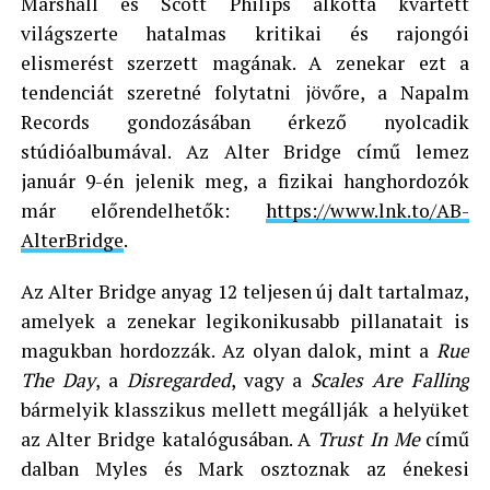
Marshall és Scott Philips alkotta kvartett
világszerte hatalmas kritikai és rajongói
elismerést szerzett magának. A zenekar ezt a
tendenciát szeretné folytatni jövőre, a Napalm
Records gondozásában érkező nyolcadik
stúdióalbumával. Az Alter Bridge című lemez
január 9-én jelenik meg, a fizikai hanghordozók
már előrendelhetők:
https://www.lnk.to/AB-
AlterBridge
.
Az Alter Bridge anyag 12 teljesen új dalt tartalmaz,
amelyek a zenekar legikonikusabb pillanatait is
magukban hordozzák. Az olyan dalok, mint a
Rue
The Day
, a
Disregarded
, vagy a
Scales Are Falling
bármelyik klasszikus mellett megállják a helyüket
az Alter Bridge katalógusában. A
Trust In Me
című
dalban Myles és Mark osztoznak az énekesi