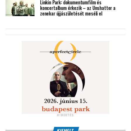
Linkin Park: dokumentumfilm és
koncertalbum érkezik – az Unshatter a
zenekar újjászületését meséli el
HIRDETÉS
KIEMELT