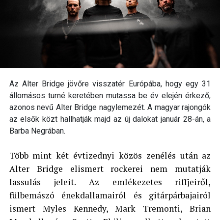
Az Alter Bridge jövőre visszatér Európába, hogy egy 31
állomásos turné keretében mutassa be év elején érkező,
azonos nevű Alter Bridge nagylemezét. A magyar rajongók
az elsők közt hallhatják majd az új dalokat január 28-án, a
Barba Negrában.
Több mint két évtizednyi közös zenélés után az
Alter Bridge elismert rockerei nem mutatják
lassulás jeleit. Az emlékezetes riffjeiről,
fülbemászó énekdallamairól és gitárpárbajairól
ismert Myles Kennedy, Mark Tremonti, Brian