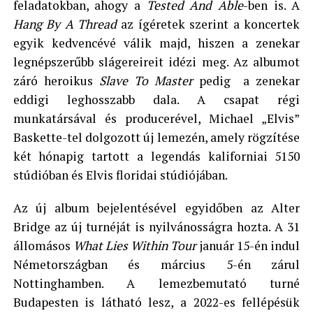
feladatokban, ahogy a
Tested And Able
-ben is. A
Hang By A Thread
az ígéretek szerint a koncertek
egyik kedvencévé válik majd, hiszen a zenekar
legnépszerűbb slágereireit idézi meg. Az albumot
záró heroikus
Slave To Master
pedig a zenekar
eddigi leghosszabb dala. A csapat régi
munkatársával és producerével, Michael „Elvis”
Baskette-tel dolgozott új lemezén, amely rögzítése
két hónapig tartott a legendás kaliforniai 5150
stúdióban és Elvis floridai stúdiójában.
Az új album bejelentésével egyidőben az Alter
Bridge az új turnéját is nyilvánosságra hozta. A 31
állomásos
What Lies Within Tour
január 15-én indul
Németországban és március 5-én zárul
Nottinghamben. A lemezbemutató turné
Budapesten is látható lesz, a 2022-es fellépésük