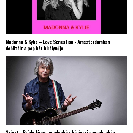
Madonna & Kylie – Love Sensation - Amszterdamban
debütált a pop két királynője
Sziget - Bródy János: mindenkire kíváncsi vagyok, aki a