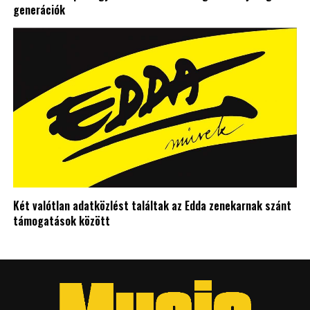
generációk
Két valótlan adatközlést találtak az Edda zenekarnak szánt
támogatások között