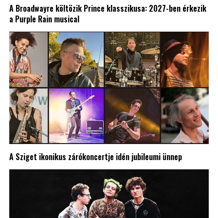
A Broadwayre költözik Prince klasszikusa: 2027-ben érkezik
a Purple Rain musical
A Sziget ikonikus zárókoncertje idén jubileumi ünnep