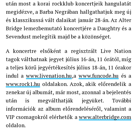
után most a korai rockklub koncertjeik hangulatát
megidézve, a Barba Negrában hallgathatjuk meg új
és klasszikussá vált dalaikat január 28-án. Az Alter
Bridge lemezbemutató koncertjére a Daughtry és a
Sevendust melegítik majd be a közönséget.
A koncertre elsőként a regisztrált Live Nation
tagok válthatnak jegyet július 16-án, 11 órától, míg
a teljes körű jegyértékesítés július 18-án, 11 órakor
indul a
www.livenation.hu
,a
www.funcode.hu
és a
www.rock1.hu
oldalakon. Azok, akik előrendelik a
zenekar új albumát, már most, azonnal a bejelentés
után is megválthatják jegyüket. További
információk az album előrendeléséről, valamint a
VIP csomagokról elérhetők a
www.alterbridge.com
oldalon.