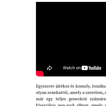
Egyszerre játékos és komoly, ironiku
olyan zenekartól, amely a szerelem, 
már egy teljes generáció számára
klasszikus pop-rock album, amely a