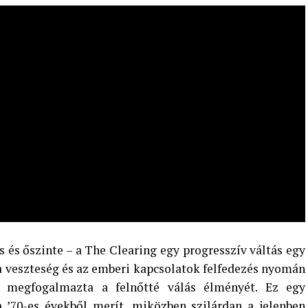
s és őszinte – a The Clearing egy progresszív váltás egy
a veszteség és az emberi kapcsolatok felfedezés nyomán
 megfogalmazta a felnőtté válás élményét. Ez egy
 ’70-es évekből merít, miközben szilárdan a jelenben