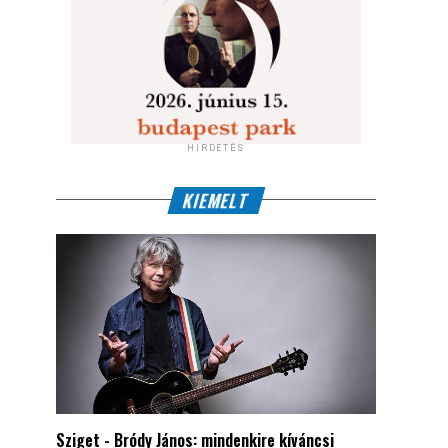
HIRDETÉS
KIEMELT
Sziget - Bródy János: mindenkire kíváncsi