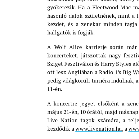
gyökerezik. Ha a Fleetwood Mac ma
hasonló dalok születnének, mint a 
kezdet, és a zenekar minden tagja
hallgatók is fogják.
A Wolf Alice karrierje során már 
koncerteket, játszottak nagy feszt
Sziget Fesztiválon és Harry Styles el
ott lesz Angliában a Radio 1’s Big W
pedig világkörüli turnéra indulnak,
11-én.
A koncertre jegyet elsőként a zene
május 21-én, 10 órától, majd másnap 1
Live Nation tagok számára, a telje
kezdődik a
www.livenation.hu
, a
www