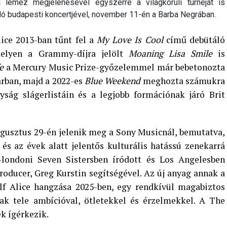
 lemez megjelenésével egyszerre a világkörüli turnéját is
álló budapesti koncertjével, november 11-én a Barba Negrában.
lice 2013-ban tűnt fel a
My Love Is Cool
című debütáló
melyen a Grammy-díjra jelölt
Moaning Lisa Smile
is
e
a Mercury Music Prize-győzelemmel már bebetonozta
arban, majd a 2022-es
Blue Weekend
meghozta számukra
yság slágerlistáin és a legjobb formációnak járó Brit
gusztus 29-én jelenik meg a Sony Musicnál, bemutatva,
és az évek alatt jelentős kulturális hatássú zenekarrá
londoni Seven Sistersben íródott és Los Angelesben
oducer, Greg Kurstin segítségével. Az új anyag annak a
f Alice hangzása 2025-ben, egy rendkívül magabiztos
ak tele ambícióval, ötletekkel és érzelmekkel. A The
k ígérkezik.