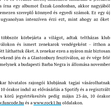
 írna egy albumot Észak-Londonban, akkor nagyjából
lemezen szereplő könnyed és egyedi számok. Ez egy új
 ugyanolyan intenzíven érzi ezt, mint ahogy az őket
többször körbejárta a világot, adtak teltházas klub
iválokon és ismert zenekarok vendégeként – itthon a
őtt láthattuk őket. A zenekar ezen a nyáron már biztosan
eekend-jén és a Glastonbury fesztiválon, az év vége felé
 amelynek a budapesti Barba Negra is állomása november
kar hivatalos rajongói klubjának tagjai vásárolhatnak
0 órakor indul az elővásárlás a Spotify és a regisztrált
s körű jegyértékesítés pedig május 23-án, 10 órakor
.funcode.hu
és a
www.rock1.hu
oldalakon.