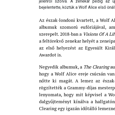
jelenről szólva. A zenekar pedig az új
bejelentette, köztük a Wolf Alice első ön
Az észak-londoni kvartett, a Wolf A
albumuk szomorú eufóriájával, a
szerepelt. 2018-ban a
Visions Of A Lif
a feltörekvő zenekar helyét a zeneip
az első helyezést az Egyesült Királ
Awardot is.
Negyedik albumuk, a
The Clearing
au
hogy a Wolf Alice ereje csúcsán van 
nőtte ki magát. A lemez az észak-
rögzítették a Grammy-díjas mesterpr
lenyomata, hogy mit képvisel a Wol
dalgyűjteményt kínálva a hallgatón
Clearing egy igazán időtálló lemezne