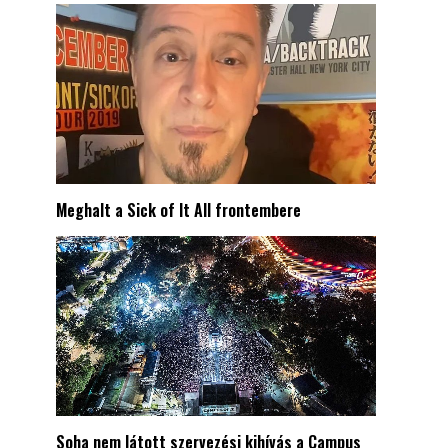
Meghalt a Sick of It All frontembere
Soha nem látott szervezési kihívás a Campus