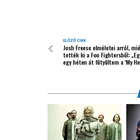
ELŐZŐ CIKK
Josh Freese elméletei arról, mi
tették ki a Foo Fightersből: „E
egy héten át fütyültem a ‘My He