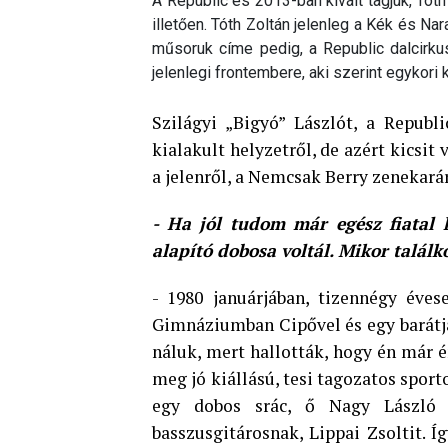
A Republic és 2013-ban kivált tagjuk, Tóth
illetően. Tóth Zoltán jelenleg a Kék és Na
műsoruk címe pedig, a Republic dalcirk
jelenlegi frontembere, aki szerint egykori 
Szilágyi „Bigyó” Lászlót, a Republ
kialakult helyzetről, de azért kicsi
a jelenről, a Nemcsak Berry zenekarár
- Ha jól tudom már egész fiatal 
alapító dobosa voltál.
Mikor találko
- 1980 januárjában, tizennégy éves
Gimnáziumban Cipővel és egy barátjá
náluk, mert hallották, hogy én már 
meg jó kiállású, tesi tagozatos sport
egy dobos srác, ő Nagy László 
basszusgitárosnak, Lippai Zsoltit. Í