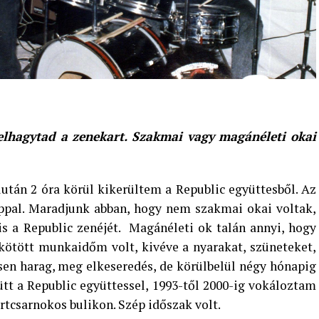
 elhagytad a zenekart. Szakmai vagy magánéleti
okai
után 2 óra körül kikerültem a Republic együttesből. Az
appal. Maradjunk abban, hogy nem szakmai okai voltak,
s a Republic zenéjét. Magánéleti ok talán annyi, hogy
kötött munkaidőm volt, kivéve a nyarakat, szüneteket,
en harag, meg elkeseredés, de körülbelül négy hónapig
tt a Republic együttessel, 1993-től 2000-ig vokáloztam
rtcsarnokos bulikon. Szép időszak volt.