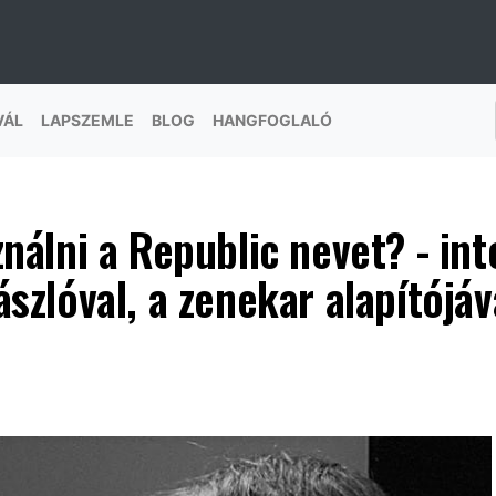
VÁL
LAPSZEMLE
BLOG
HANGFOGLALÓ
nálni a Republic nevet? - inte
ászlóval, a zenekar alapítójáv