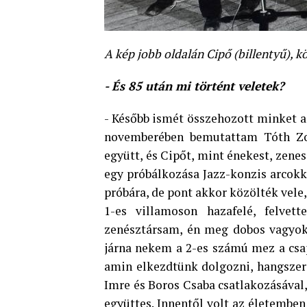
A kép jobb oldalán Cipő (billentyű), k
- És 85 után mi történt veletek?
- Később ismét összehozott minket a
novemberében bemutattam Tóth Zol
együtt, és Cipőt, mint énekest, zenes
egy próbálkozása Jazz-konzis arcokk
próbára, de pont akkor közölték vele,
1-es villamoson hazafelé, felvet
zenésztársam, én meg dobos vagyok,
járna nekem a 2-es számú mez a csa
amin elkezdtünk dolgozni, hangszerel
Imre és Boros Csaba csatlakozásával,
együttes. Innentől volt az életemben