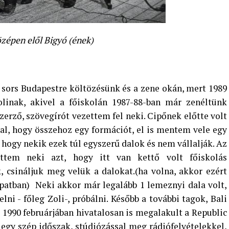
özépen elől Bigyó (ének)
 sors Budapestre költözésünk és a zene okán, mert 1989
inak, akivel a főiskolán 1987-88-ban már zenéltünk
zerző, szövegírót vezettem fel neki. Cipőnek előtte volt
al, hogy összehoz egy formációt, el is mentem vele egy
 hogy nekik ezek túl egyszerű dalok és nem vállalják. Az
tettem neki azt, hogy itt van kettő volt főiskolás
 csináljuk meg velük a dalokat.(ha volna, akkor ezért
patban) Neki akkor már legalább 1 lemeznyi dala volt,
ni - főleg Zoli-, próbálni. Később a további tagok, Bali
 1990 februárjában hivatalosan is megalakult a Republic
 egy szép időszak, stúdiózással meg rádiófelvételekkel,