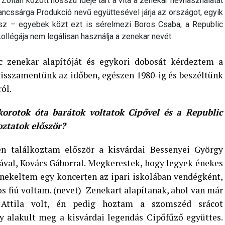
 Zoltán között hosszú ideje tart a vita a zenekar névhasználatát
rancssárga Produkció nevű együttesével járja az országot, egyik
usz – egyebek közt ezt is sérelmezi Boros Csaba, a Republic
kollégája nem legálisan használja a zenekar nevét.
ic zenekar alapítóját és egykori dobosát kérdeztem a
t visszamentünk az időben, egészen 1980-ig és beszéltünk
ól.
korotok óta barátok voltatok Cipővel és a Republic
ztatok először?
en találkoztam először a kisvárdai Bessenyei György
val, Kovács Gáborral. Megkerestek, hogy legyek énekes
énekeltem egy koncerten az ipari iskolában vendégként,
os fiú voltam. (nevet) Zenekart alapítanak, ahol van már
Attila volt, én pedig hoztam a szomszéd srácot
gy alakult meg a kisvárdai legendás Cipőfűző együttes.