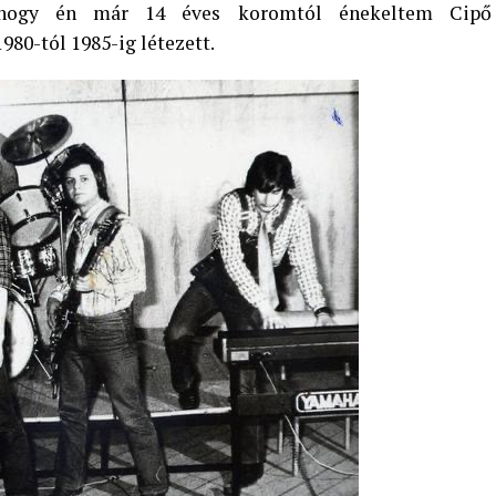
hogy én már 14 éves koromtól énekeltem Cipő
980-tól 1985-ig létezett.