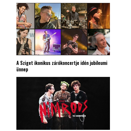
A Sziget ikonikus zárókoncertje idén jubileumi
ünnep