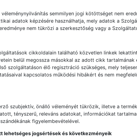
ói véleménynyilvánítás semmilyen jogi kötöttséget nem ere
ztikai adatok képzésére használhatja, mely adatok a Szolgá
s eredménye nem tükrözi a szerkesztőség vagy a Szolgáltat
gáltatások cikkoldalain található közvetlen linkek lekattin
keretein belül megossza másokkal az adott cikk tartalmának e
ső szolgáltatáson élő regisztráció szükséges, mely teljesen
áltatásaival kapcsolatos működési hibákért és nem megfelel
rző szubjektív, önálló véleményét tükrözik, illetve a termé
atott, tényszerű, releváns adatokat, információkat tartalma
 szándékának figyelembevételével.
ett lehetséges jogsértések és következményeik