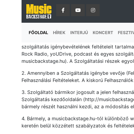
I. A felhasználási feltételek tartalma
1. A jelen felhasználási feltételek (Szerződés, v
FŐOLDAL
HÍREK
INTERJÚ
KONCERT
FESZTI
továbbiakban: Szolgáltató) által üzemeltetett m
szolgáltatás igénybevételének feltételeit tartal
Rock Radio, yoUDrive, podcast és egyes szolgált
musicbackstage.hu). A Szolgáltatási részek egyol
2. Amennyiben a Szolgáltatás igénybe vevője (Fel
Felhasználási Feltételeket. A kiskorú Felhasználó
3. Szolgáltató bármikor jogosult a jelen felhaszn
Szolgáltatás kezdőoldalán (http://musicbackstag
bármely részét használni kezdi, az a módosítás 
4. Bármely, a musicbackstage.hu-tól különböző 
keretén belül közzétett szabályzatok és feltétele