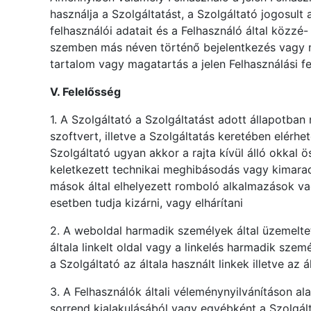
használja a Szolgáltatást, a Szolgáltató jogosult
felhasználói adatait és a Felhasználó által közzé
szemben más néven történő bejelentkezés vagy má
tartalom vagy magatartás a jelen Felhasználási fe
V. Felelősség
1. A Szolgáltató a Szolgáltatást adott állapotban 
szoftvert, illetve a Szolgáltatás keretében elér
Szolgáltató ugyan akkor a rajta kívül álló okkal
keletkezett technikai meghibásodás vagy kimaradá
mások által elhelyezett romboló alkalmazások v
esetben tudja kizárni, vagy elhárítani
2. A weboldal harmadik személyek által üzemelte
általa linkelt oldal vagy a linkelés harmadik szemé
a Szolgáltató az általa használt linkek illetve az
3. A Felhasználók általi véleménynyilvánításon a
sorrend kialakulásából vagy egyébként a Szolgál