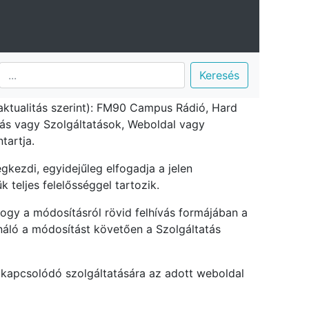
ió Nonprofit Kft. 4032 Debrecen, Egyetem tér 1.; a
Keresés
hető) információs társadalommal összefüggő
 aktualitás szerint): FM90 Campus Rádió, Hard
tás vagy Szolgáltatások, Weboldal vagy
tartja.
kezdi, egyidejűleg elfogadja a jelen
 teljes felelősséggel tartozik.
 hogy a módosításról rövid felhívás formájában a
náló a módosítást követően a Szolgáltatás
 kapcsolódó szolgáltatására az adott weboldal