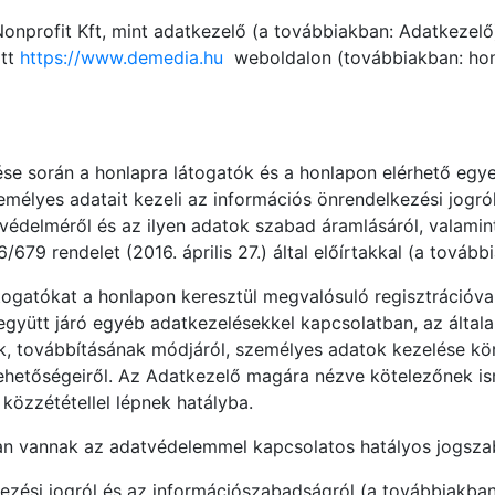
onprofit Kft, mint adatkezelő (a továbbiakban: Adatkezelő)
ott
https://www.demedia.hu
weboldalon (továbbiakban: honl
se során a honlapra látogatók és a honlapon elérhető egye
zemélyes adatait kezeli az információs önrendelkezési jogr
édelméről és az ilyen adatok szabad áramlásáról, valamint
679 rendelet (2016. április 27.) által előírtakkal (a tová
gatókat a honlapon keresztül megvalósuló regisztrációval, k
gyütt járó egyéb adatkezelésekkel kapcsolatban, az általa
ak, továbbításának módjáról, személyes adatok kezelése kör
ehetőségeiről. Az Adatkezelő magára nézve kötelezőnek isme
közzététellel lépnek hatályba.
n vannak az adatvédelemmel kapcsolatos hatályos jogszabá
kezési jogról és az információszabadságról (a továbbiakban: