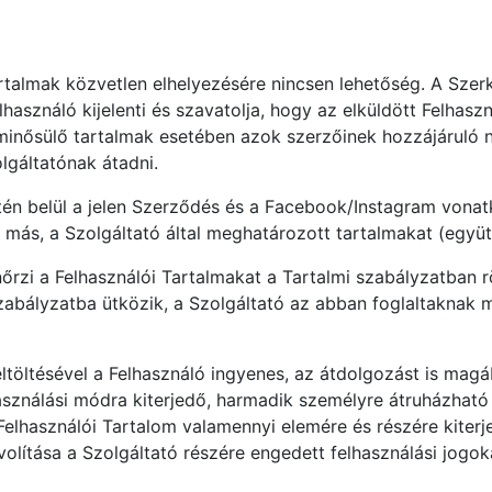
Tartalmak közvetlen elhelyezésére nincsen lehetőség. A Sze
használó kijelenti és szavatolja, hogy az elküldött Felhas
 minősülő tartalmak esetében azok szerzőinek hozzájáruló 
lgáltatónak átadni.
tén belül a jelen Szerződés és a Facebook/Instagram vonat
más, a Szolgáltató által meghatározott tartalmakat (együt
őrzi a Felhasználói Tartalmakat a Tartalmi szabályzatban 
zabályzatba ütközik, a Szolgáltató az abban foglaltaknak 
feltöltésével a Felhasználó ingyenes, az átdolgozást is magá
lhasználási módra kiterjedő, harmadik személyre átruházható
elhasználói Tartalom valamennyi elemére és részére kiterj
olítása a Szolgáltató részére engedett felhasználási jogok