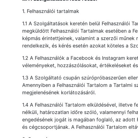
1. Felhasználói tartalmak
1.1 A Szolgáltatások keretén belül Felhasználói 
megküldött Felhasználói Tartalmak esetében a Fel
képmás érintettjeinek, valamint a szerzői műnek
rendelkezik, és kérés esetén azokat köteles a Szo
1.2 A Felhasználók a Facebook és Instagram kere
véleményeket, hozzászólásokat, értékeléseket és 
1.3 A Szolgáltató csupán szúrópróbaszerűen ellen
Amennyiben a Felhasználói Tartalom a Tartalmi s
megjelenésének korlátozásáról.
1.4 A Felhasználói Tartalom elküldésével, illetve 
nélküli, határozatlan időre szóló, valamennyi fe
engedésének jogát is magában foglaló, az adott F
és cégcsoportjának. A Felhasználói Tartalom eltáv