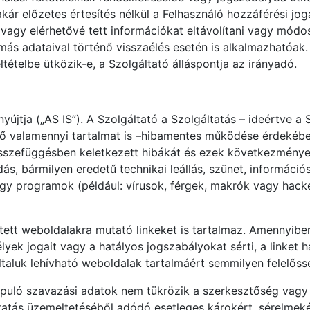
 akár előzetes értesítés nélkül a Felhasználó hozzáférési jo
- vagy elérhetővé tett információkat eltávolítani vagy módo
s adataival történő visszaélés esetén is alkalmazhatóak.
ltételbe ütközik-e, a Szolgáltató álláspontja az irányadó.
nyújtja („AS IS”). A Szolgáltató a Szolgáltatás – ideértve 
hető valamennyi tartalmat is –hibamentes működése érdekéb
 összefüggésben keletkezett hibákát és ezek következményeit
s, bármilyen eredetű technikai leállás, szünet, informáci
agy programok (például: vírusok, férgek, makrók vagy ha
tett weboldalakra mutató linkeket is tartalmaz. Amennyiben
lyek jogait vagy a hatályos jogszabályokat sérti, a linket ha
 általuk lehívható weboldalak tartalmáért semmilyen felelős
lapuló szavazási adatok nem tükrözik a szerkesztőség vagy 
tatás üzemeltetéséből adódó esetleges károkért, sérelmeké