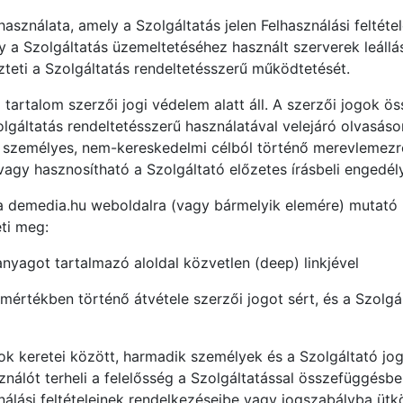
asználata, amely a Szolgáltatás jelen Felhasználási feltét
a Szolgáltatás üzemeltetéséhez használt szerverek leállás
eti a Szolgáltatás rendeltetésszerű működtetését.
 tartalom szerzői jogi védelem alatt áll. A szerzői jogok ö
zolgáltatás rendeltetésszerű használatával velejáró olvasá
 személyes, nem-kereskedelmi célból történő merevlemezre
gy hasznosítható a Szolgáltató előzetes írásbeli engedély
 demedia.hu weboldalra (vagy bármelyik elemére) mutató li
ti meg:
anyagot tartalmazó aloldal közvetlen (deep) linkjével
értékben történő átvétele szerzői jogot sért, és a Szolgá
ok keretei között, harmadik személyek és a Szolgáltató jogai
asználót terheli a felelősség a Szolgáltatással összefüggés
álási feltételeinek rendelkezéseibe vagy jogszabályba ütk