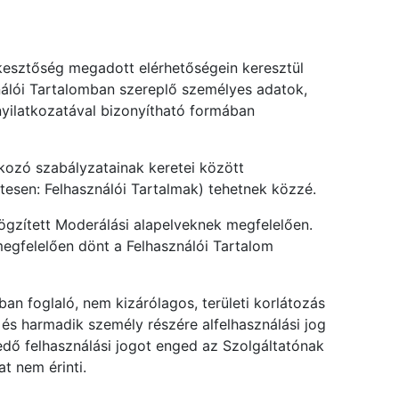
rkesztőség megadott elérhetőségein keresztül
ználói Tartalomban szereplő személyes adatok,
nyilatkozatával bizonyítható formában
kozó szabályzatainak keretei között
tesen: Felhasználói Tartalmak) tehetnek közzé.
rögzített Moderálási alapelveknek megfelelően.
megfelelően dönt a Felhasználói Tartalom
ban foglaló, nem kizárólagos, területi korlátozás
 és harmadik személy részére alfelhasználási jog
edő felhasználási jogot enged az Szolgáltatónak
at nem érinti.