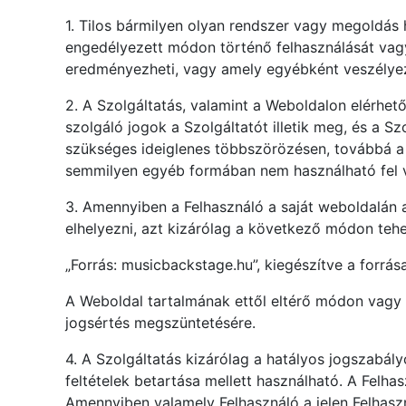
1. Tilos bármilyen olyan rendszer vagy megoldás h
engedélyezett módon történő felhasználását vagy 
eredményezheti, vagy amely egyébként veszélyezt
2. A Szolgáltatás, valamint a Weboldalon elérhető
szolgáló jogok a Szolgáltatót illetik meg, és a S
szükséges ideiglenes többszörözésen, továbbá a
semmilyen egyéb formában nem használható fel va
3. Amennyiben a Felhasználó a saját weboldalán a
elhelyezni, azt kizárólag a következő módon tehe
„Forrás: musicbackstage.hu”, kiegészítve a forrás
A Weboldal tartalmának ettől eltérő módon vagy m
jogsértés megszüntetésére.
4. A Szolgáltatás kizárólag a hatályos jogszabály
feltételek betartása mellett használható. A Felh
Amennyiben valamely Felhasználó a jelen Felhaszn