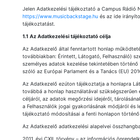
Jelen Adatkezelési tájékoztató a Campus Rádió N
https://www.musicbackstage.hu
és az ide irányít
tájékoztatást.
1.1 Az Adatkezelési tájékoztató célja
Az Adatkezelő által fenntartott honlap működteté
továbbiakban: Érintett, Látogató, Felhasználó) s
személyes adatok kezelése tekintetében történő v
szóló az Európai Parlament és a Tanács (EU) 2016/
Az Adatkezelő ezúton tájékoztatja a honlapra Láto
továbbá a honlap használatával szükségszerűen e
céljáról, az adatok megőrzési idejéről, tárolásán
a Felhasználók jogai gyakorlásának módjáról és l
tájékoztató módosításai a fenti honlapon történő 
Az Adatkezelő adatkezelési alapelvei összhangba
2011. évi CXII. törvény – az információs önrendel