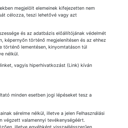
elekben megjelölt elemeinek kifejezetten nem
át célozza, teszi lehetővé vagy azt
sszessége és az adatbázis előállítójának védelmét
son, képernyőn történő megjelenítésen és az ehhez
 történő lementésen, kinyomtatáson túl
e nélkül.
nket, vagyis hiperhivatkozást (Link) kíván
ltató minden esetben jogi lépéseket tesz a
nak sérelme nélkül, illetve a jelen Felhasználási
ben végzett valamennyi tevékenységéért.
özően, illetve egyébként visszaélésszerűen