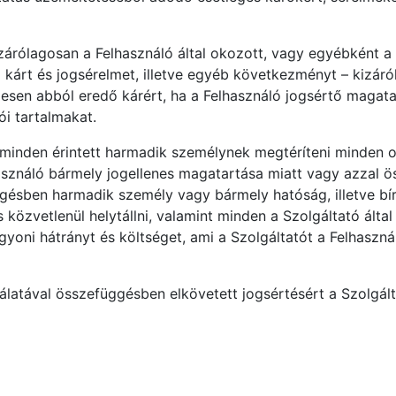
kizárólagosan a Felhasználó által okozott, vagy egyébként
rt és jogsérelmet, illetve egyéb következményt – kizáróla
gesen abból eredő kárért, ha a Felhasználó jogsértő magata
ói tartalmakat.
e minden érintett harmadik személynek megtéríteni minden o
sználó bármely jogellenes magatartása miatt vagy azzal ö
ésben harmadik személy vagy bármely hatóság, illetve bír
les közvetlenül helytállni, valamint minden a Szolgáltató ál
gyoni hátrányt és költséget, ami a Szolgáltatót a Felhaszn
nálatával összefüggésben elkövetett jogsértésért a Szolgált