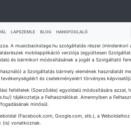
FELHASZNÁLNÁSI FELTÉTELEK
agy Általános Szerződési Feltétel, vagy ÁSZF) a Campus Rád
VÁL
LAPSZEMLE
BLOG
HANGFOGLALÓ
usicbackstage.hu (http://musicbackstage.hu/ oldalain elér
mazza. A musicbackstage.hu szolgáltatás részei (mindenkori
atásrészek mobilapplikáció verziója (együttesen Szolgálta
dalú és bármikori módosításának a jogát a Szolgáltató fenn
használó) a Szolgáltatás bármely elemének használatát meg
k tevékenységéért és cselekményeiért törvényes képviselőjük
álási feltételek (Szerződés) egyoldalú módosítására azzal,
e.hu/) tájékoztatja a Felhasználókat. Amennyiben a Felhasz
elfogadásának minősül.
weboldal (Facebook.com, Google.com, stb.), a Weboldalhoz
k (is) vonatkoznak.