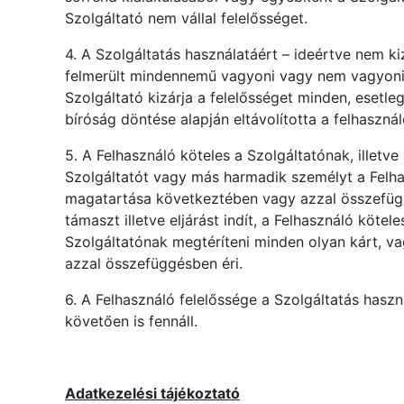
Szolgáltató nem vállal felelősséget.
4. A Szolgáltatás használatáért – ideértve nem 
felmerült mindennemű vagyoni vagy nem vagyoni ká
Szolgáltató kizárja a felelősséget minden, esetle
bíróság döntése alapján eltávolította a felhasznál
5. A Felhasználó köteles a Szolgáltatónak, illetv
Szolgáltatót vagy más harmadik személyt a Felha
magatartása következtében vagy azzal összefügg
támaszt illetve eljárást indít, a Felhasználó köte
Szolgáltatónak megtéríteni minden olyan kárt, va
azzal összefüggésben éri.
6. A Felhasználó felelőssége a Szolgáltatás hasz
követően is fennáll.
Adatkezelési tájékoztató