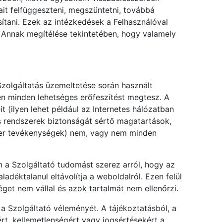
gait felfüggeszteni, megszüntetni, továbbá
sítani. Ezek az intézkedések a Felhasználóval
 Annak megítélése tekintetében, hogy valamely
a Szolgáltatás üzemeltetése során használt
en minden lehetséges erőfeszítést megtesz. A
 (ilyen lehet például az Internetes hálózatban
ós rendszerek biztonságát sértő magatartások,
cker tevékenységek) nem, vagy nem minden
 a Szolgáltató tudomást szerez arról, hogy az
ladéktalanul eltávolítja a weboldalról. Ezen felül
séget nem vállal és azok tartalmát nem ellenőrzi.
a Szolgáltató véleményét. A tájékoztatásból, a
rt, kellemetlenségért vagy jogsértésekért a