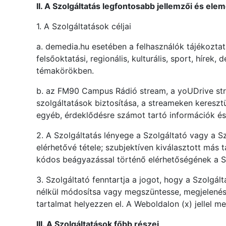
II. A Szolgáltatás legfontosabb jellemzői és elem
1. A Szolgáltatások céljai
a. demedia.hu esetében a felhasználók tájékoztat
felsőoktatási, regionális, kulturális, sport, hírek
témakörökben.
b. az FM90 Campus Rádió stream, a yoUDrive str
szolgáltatások biztosítása, a streameken keres
egyéb, érdeklődésre számot tartó információk é
2. A Szolgáltatás lényege a Szolgáltató vagy a S
elérhetővé tétele; szubjektíven kiválasztott más
kódos beágyazással történő elérhetőségének a Szol
3. Szolgáltató fenntartja a jogot, hogy a Szolgá
nélkül módosítsa vagy megszüntesse, megjelenésé
tartalmat helyezzen el. A Weboldalon (x) jellel m
III. A Szolgáltatások főbb részei