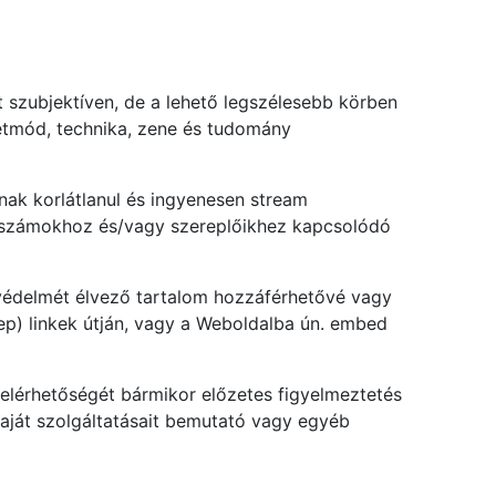
t szubjektíven, de a lehető legszélesebb körben
, életmód, technika, zene és tudomány
ak korlátlanul és ingyenesen stream
sorszámokhoz és/vagy szereplőikhez kapcsolódó
i védelmét élvező tartalom hozzáférhetővé vagy
eep) linkek útján, vagy a Weboldalba ún. embed
, elérhetőségét bármikor előzetes figyelmeztetés
aját szolgáltatásait bemutató vagy egyéb