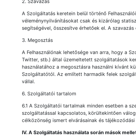
2. Szavazás
A Szolgáltatás keretein belül történő Felhasznál
véleménynyilvánításokat csak és kizárólag statis
segítségével, összesítve érhetőek el. A szavazá
3. Megosztás
A Felhasználónak lehetősége van arra, hogy a Szol
Twitter, stb.) által üzemeltetett szolgáltatások 
használatához a megosztásra használni kívánt kül
Szolgáltatótól. Az említett harmadik felek szolg
vállal.
6. Szolgáltatói tartalom
6.1 A Szolgáltatói tartalmak minden esetben a sze
szolgáltatással kapcsolatos, körültekintően válog
célközönség ismert elvárásainak és tájékozódási
IV. A Szolgáltatás használata során mások mell