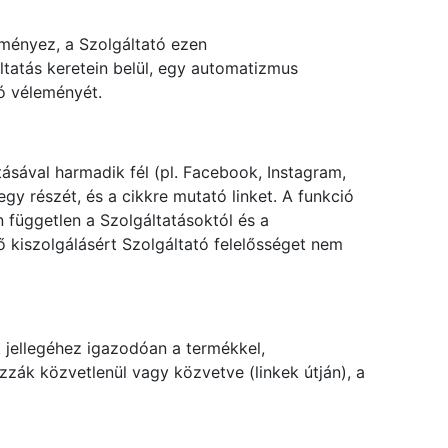
dményez, a Szolgáltató ezen
ltatás keretein belül, egy automatizmus
ó véleményét.
tásával harmadik fél (pl. Facebook, Instagram,
gy részét, és a cikkre mutató linket. A funkció
 független a Szolgáltatásoktól és a
ő kiszolgálásért Szolgáltató felelősséget nem
k jellegéhez igazodóan a termékkel,
zzák közvetlenül vagy közvetve (linkek útján), a