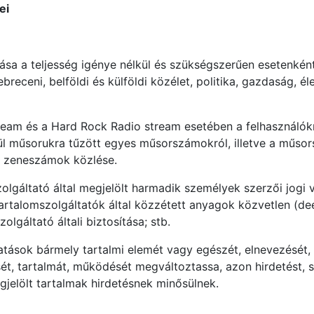
ei
ása a teljesség igénye nélkül és szükségszerűen esetenkén
, debreceni, belföldi és külföldi közélet, politika, gazdaság
eam és a Hard Rock Radio stream esetében a felhasználókn
ztül műsorukra tűzött egyes műsorszámokról, illetve a mű
s zeneszámok közlése.
zolgáltató által megjelölt harmadik személyek szerzői jog
 tartalomszolgáltatók által közzétett anyagok közvetlen (d
gáltató általi biztosítása; stb.
ltatások bármely tartalmi elemét vagy egészét, elnevezését
t, tartalmát, működését megváltoztassa, azon hirdetést, s
egjelölt tartalmak hirdetésnek minősülnek.