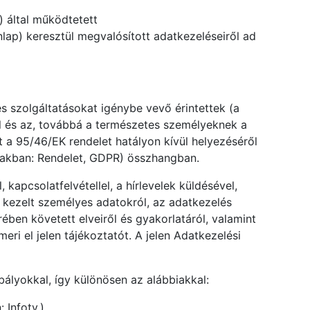
 által működtetett
ap) keresztül megvalósított adatkezeléseiről ad
s szolgáltatásokat igénybe vevő érintettek (a
ól és az, továbbá a természetes személyeknek a
 a 95/46/EK rendelet hatályon kívül helyezéséről
bbiakban: Rendelet, GDPR) összhangban.
apcsolatfelvétellel, a hírlevelek küldésével,
 kezelt személyes adatokról, az adatkezelés
ében követett elveiről és gyakorlatáról, valamint
ri el jelen tájékoztatót. A jelen Adatkezelési
lyokkal, így különösen az alábbiakkal:
 Infotv.)